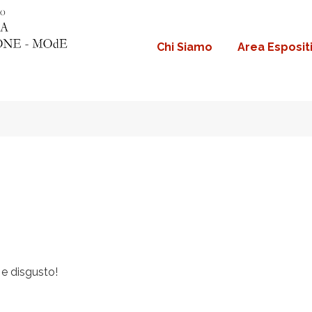
Chi Siamo
Area Esposit
Navigazione
principale
e disgusto!