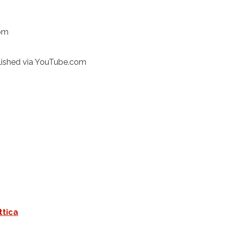
om
ished via YouTube.com
ttica