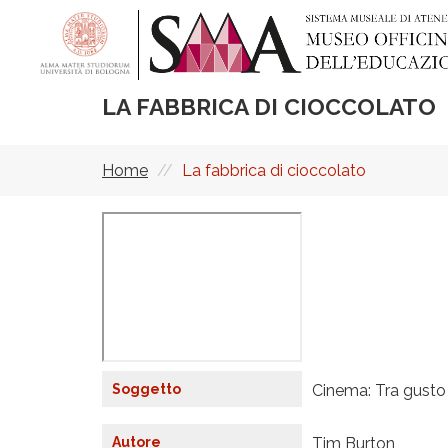
Salta
al
contenuto
principale
LA FABBRICA DI CIOCCOLATO
Home
La fabbrica di cioccolato
Briciole
di
R
pane
e
m
o
t
e
v
i
d
e
Soggetto
Cinema: Tra gusto 
o
U
R
L
Autore
Tim Burton