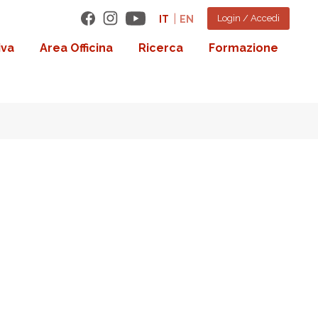
Login / Accedi
IT
EN
iva
Area Officina
Ricerca
Formazione