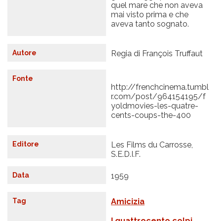
quel mare che non aveva
mai visto prima e che
aveva tanto sognato.
Autore
Regia di François Truffaut
Fonte
http://frenchcinema.tumbl
r.com/post/964154195/f
yoldmovies-les-quatre-
cents-coups-the-400
Editore
Les Films du Carrosse,
S.E.D.I.F.
Data
1959
Tag
Amicizia
I quattrocento colpi