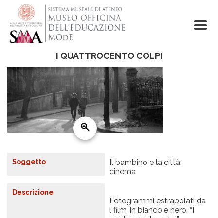
Salta
al
contenuto
principale
I QUATTROCENTO COLPI
Soggetto
Il bambino e la città:
cinema
Descrizione
Fotogrammi estrapolati da
l film, in bianco e nero, “I