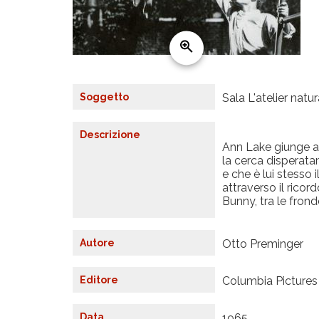
Soggetto
Sala L'atelier natu
Descrizione
Ann Lake giunge a 
la cerca disperata
e che è lui stesso 
attraverso il ricord
Bunny, tra le frond
Autore
Otto Preminger
Editore
Columbia Pictures
Data
1965