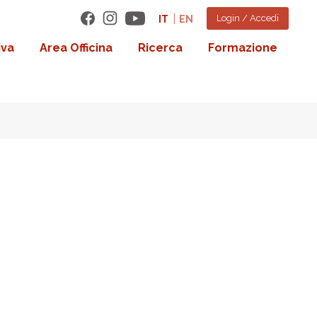
Login / Accedi
IT
EN
iva
Area Officina
Ricerca
Formazione