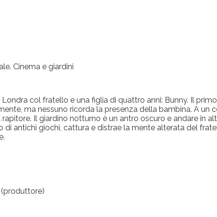
rale. Cinema e giardini
Londra col fratello e una figlia di quattro anni: Bunny. Il pr
mente, ma nessuno ricorda la presenza della bambina. A un ce
il rapitore. Il giardino notturno è un antro oscuro e andare in 
o di antichi giochi, cattura e distrae la mente alterata del frate
e.
 (produttore)