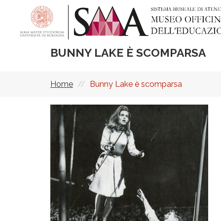
Salta
al
contenuto
principale
BUNNY LAKE È SCOMPARSA
Home
Bunny Lake è scomparsa
Briciole
di
pane