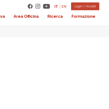
Login / Accedi
IT
EN
iva
Area Officina
Ricerca
Formazione