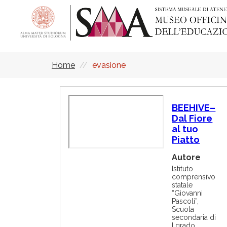
Salta
al
contenuto
principale
Home
evasione
Briciole
di
pane
R
BEEHIVE–
e
Dal Fiore
m
al tuo
o
t
Piatto
e
Autore
v
i
Istituto
d
comprensivo
statale
e
“Giovanni
o
Pascoli”,
U
Scuola
R
secondaria di
L
I grado