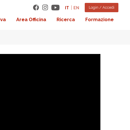
Login / Accedi
IT
EN
iva
Area Officina
Ricerca
Formazione