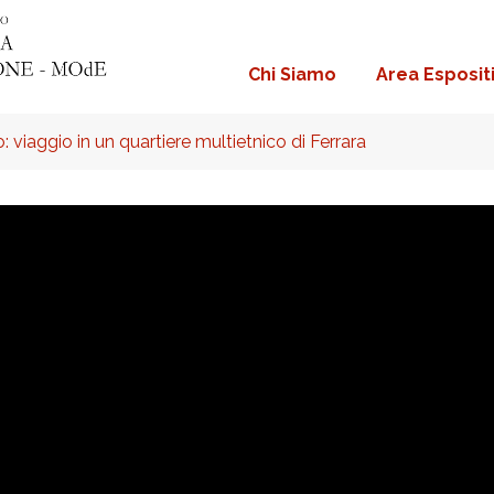
Chi Siamo
Area Esposit
Navigazione
principale
: viaggio in un quartiere multietnico di Ferrara