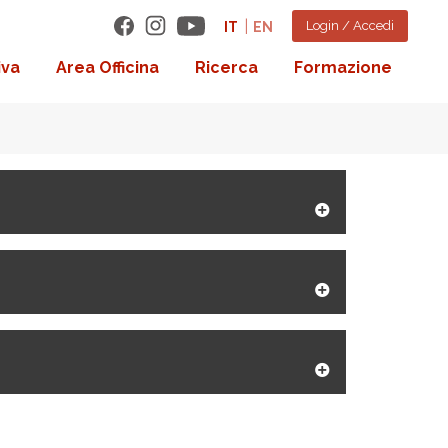
Login / Accedi
IT
EN
iva
Area Officina
Ricerca
Formazione