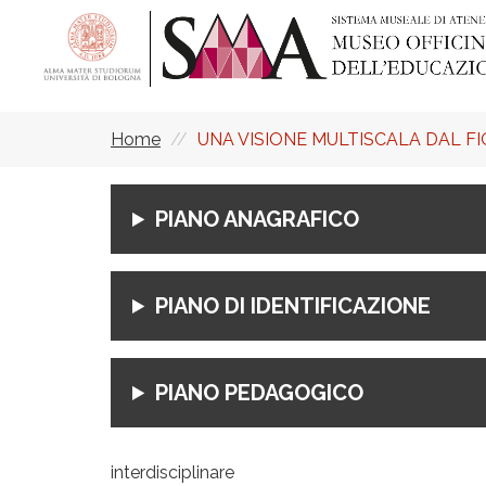
Salta
al
contenuto
principale
Home
UNA VISIONE MULTISCALA DAL F
Briciole
di
pane
PIANO ANAGRAFICO
PIANO DI IDENTIFICAZIONE
PIANO PEDAGOGICO
interdisciplinare