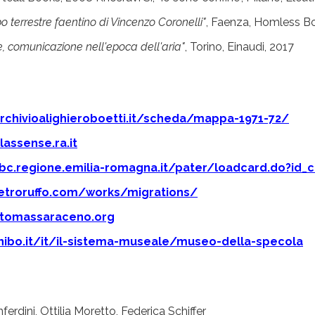
obo terrestre faentino di Vincenzo Coronelli"
, Faenza, Homless B
re, comunicazione nell'epoca dell'aria"
, Torino, Einaudi, 2017
rchivioalighieroboetti.it/scheda/mappa-1971-72/
lassense.ra.it
ibc.regione.emilia-romagna.it/pater/loadcard.do?id_
etroruffo.com/works/migrations/
otomassaraceno.org
nibo.it/it/il-sistema-museale/museo-della-specola
rdini, Ottilia Moretto, Federica Schiffer