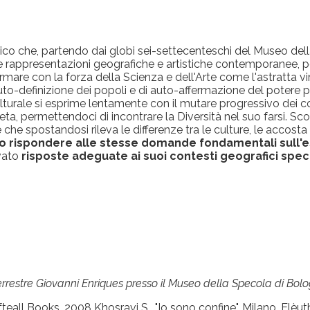
o che, partendo dai globi sei-settecenteschi del Museo della
se rappresentazioni geografiche e artistiche contemporanee, p
rmare con la forza della Scienza e dell'Arte come l'astratta virt
-definizione dei popoli e di auto-affermazione del potere po
turale si esprime lentamente con il mutare progressivo dei cos
neta, permettendoci di incontrare la Diversità nel suo farsi. S
re che spostandosi rileva le differenze tra le culture, le acco
o rispondere alle stesse domande fondamentali sull'e
ovato
risposte adeguate ai suoi contesti geografici speci
terrestre Giovanni Enriques presso il Museo della Specola di Bol
fteall Books, 2008 Khosravi S., "Io sono confine", Milano, Elèu