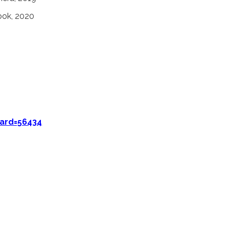
ook, 2020
card=56434