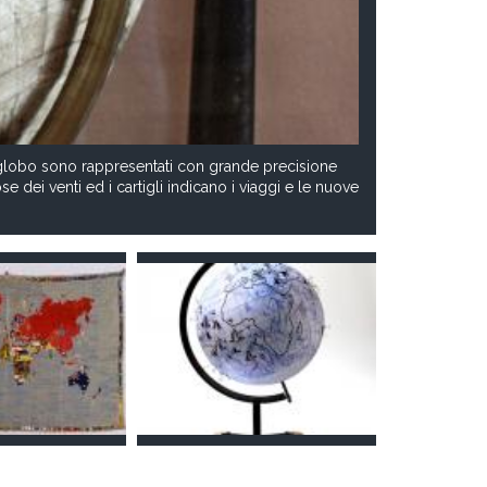
o globo sono rappresentati con grande precisione
ose dei venti ed i cartigli indicano i viaggi e le nuove