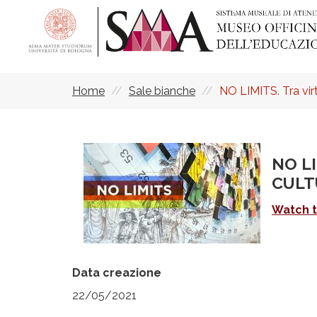
Salta
al
contenuto
principale
Home
Sale bianche
NO LIMITS. Tra virtua
Briciole
di
pane
NO LI
CULT
Watch t
Data creazione
22/05/2021