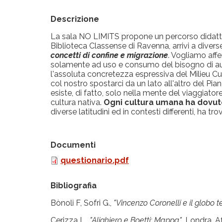
Descrizione
La sala NO LIMITS propone un percorso didattic
Biblioteca Classense di Ravenna, arrivi a diver
concetti di confine e migrazione
. Vogliamo affe
solamente ad uso e consumo del bisogno di auto
l'assoluta concretezza espressiva del Milieu Cul
col nostro spostarci da un lato all'altro del Pia
esiste, di fatto, solo nella mente del viaggiato
cultura nativa.
Ogni cultura umana ha dovut
diverse latitudini ed in contesti differenti, ha tr
Documenti
questionario.pdf
Bibliografia
Bònoli F, Sofri G.,
"Vincenzo Coronelli e il globo 
Cerizza L.,
"Alighiero e Boetti: Mappa"
, Londra, A